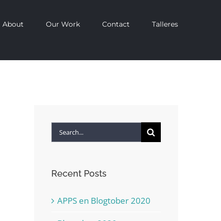
About
Our Work
Contact
Talleres
Search
for:
Recent Posts
APPS en Blogtober 2020