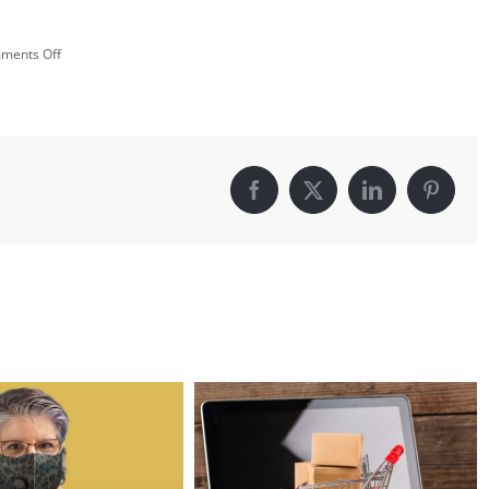
on
ments Off
Tradiciones
Facebook
X
LinkedIn
Pintere
A mí también me 
April 16th, 2020