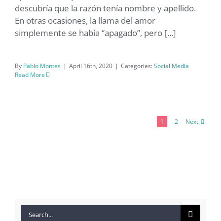
descubría que la razón tenía nombre y apellido.
A mí también me han dejado
En otras ocasiones, la llama del amor
simplemente se había “apagado”, pero [...]
By
Pablo Montes
|
April 16th, 2020
|
Categories:
Social Media
Read More
Next
1
2
Search