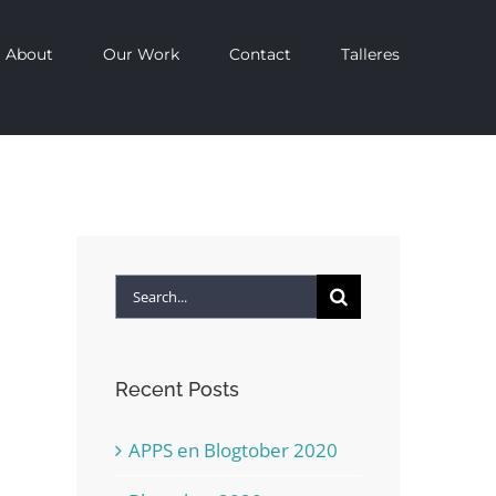
About
Our Work
Contact
Talleres
Search
for:
Recent Posts
APPS en Blogtober 2020