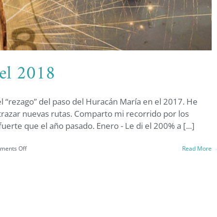
el 2018
l “rezago” del paso del Huracán María en el 2017. He
razar nuevas rutas. Comparto mi recorrido por los
rte que el año pasado. Enero - Le di el 200% a [...]
mpanadas en el 2018
on
ments Off
Read More
Mis
12
campanadas
en
el
2018