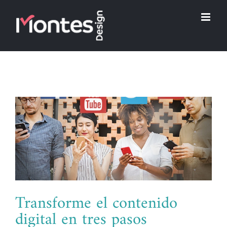
Skip
to
content
Transforme el contenido
digital en tres pasos
Transforme el contenido digital en