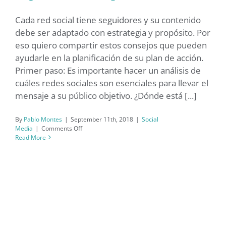
tres pasos
Cada red social tiene seguidores y su contenido
debe ser adaptado con estrategia y propósito. Por
eso quiero compartir estos consejos que pueden
ayudarle en la planificación de su plan de acción.
Primer paso: Es importante hacer un análisis de
cuáles redes sociales son esenciales para llevar el
mensaje a su público objetivo. ¿Dónde está [...]
By
Pablo Montes
|
September 11th, 2018
|
Social
on
Media
|
Comments Off
Transforme
Read More
el
contenido
digital
en
tres
pasos