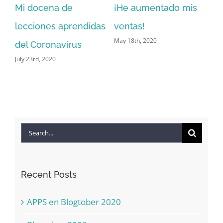
es?
Mi docena de
¡He aumentado mis
A 
lecciones aprendidas
ventas!
de
May 18th, 2020
Apr
del Coronavirus
July 23rd, 2020
Search
for:
Recent Posts
APPS en Blogtober 2020